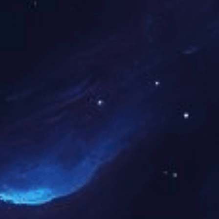
销售热线：0755-29890218【20线】
公司地址：深圳市光明区公明街道上村社区元山工业区B区30
联系我们
当前位置：
首页
>>
联系领先
>>
联系我们
华体会-HTH官方网站
联系电话：0755-29890218（20线）
图文传真：0755-29890238
售后专线：0755-29890228
公司邮箱：szlingxian@126.com
业务部联系人：刘先生13809892712 王先生13794451427 王小