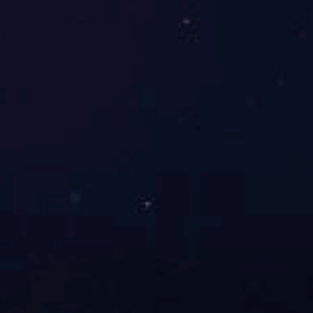
工业柜式烤炉
马达组装线