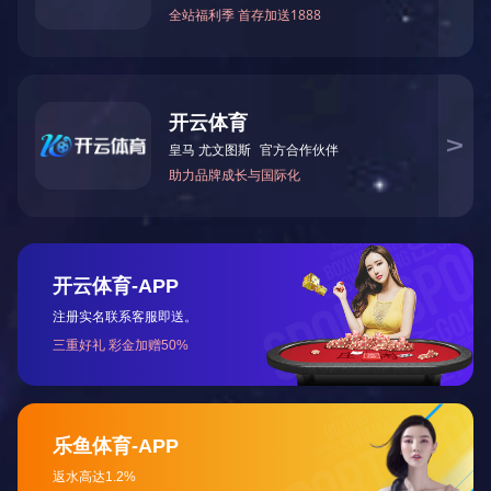
货架
千层架
PCB挂蓝车
产品展示
新能源电池倍速链组装线