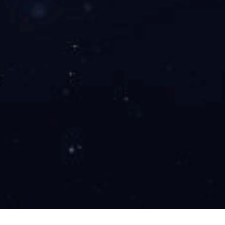
风扇生产线
跑步机马达组装线