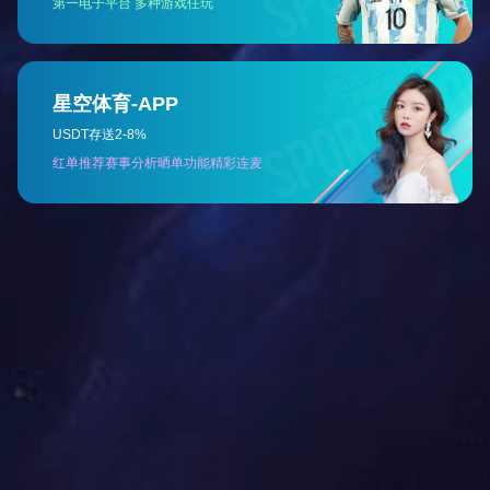
公司传真：0755-29890238
销售热线：0755-29890218【20线】
公司地址：深圳市光明区公明街道上村社区元山工业区B区30
栋
公司新闻
当前位置：
首页
>>
新闻动态
>>
公司新闻
恭贺华体会-HTH官方网站新网站成功上
线！
文章来源：
人气：9373
发表时间：2015-08-03
【
小
中
大
】
随着公司业务量以及服务内容的不断扩大，原网站的风格
及内容已远远不能满足客户的需要，为了向广大新老客户进一
步展示公司的规模与实力、了解公司的产品和服务内容，公司
决定对网站重新改版，加大网络的宣传力度。通过专业网站设
计公司与内部相关人员的精心策划，新版网站于2015年8月3日