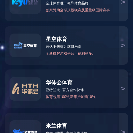
联系领先
新闻动态
公司新闻
行业新闻
常见问题
推荐产品