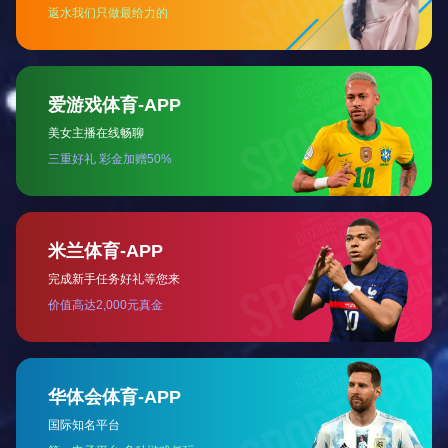
工业柜式烤炉
马达组装线
联系领先
全国服务热线：
13823677459
公司名称：首页