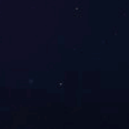
大族激光制冷机全自动组装线正式投入使用！深圳领先
制造！
2017-11-10
深圳领先公司关于国庆、中秋放假的通知
2017-09-13
2017年7月份特价促销产品：烤箱
2017-06-23
热烈庆祝TCL大型清洗烘干线投入使用！优质设备、领
先制造！
2017-03-23
深圳领先优质倍速链组装线！
2017-03-23
公司周年厂庆、屏蔽房、静音房、烤箱特价促销活动火
热进行中！
2017-02-15
本公司于正月初九【2月5日】已正式开工
2017-02-07
华体会-HTH官方网站2017年春节放假通知
2017-01-12
华体会-HTH官方网站
|
整厂自动化输送设备
|
整厂自动化涂装
设备
|
成功案例
|
服务支持
|
新闻动态
|
加入我们
|
关于领先
|
联系
领先
? 2018华体会-HTH官方网站 版权所有
粤公网安备 44031102000256号
公司地址：深圳市光明区公明街道上村社区元山工业区B区30
栋