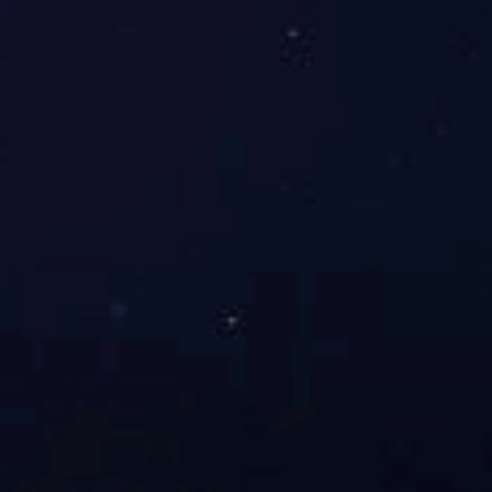
2019年春节放假通知
华体会-HTH官方网站 春节放假通知 为庆祝一年一度的
新春佳节,结合本公司的实际生产情况,现将公司春节放假
安排通知如下: ...
查看更多
华体会-HTH官方网站2018年春节放假通知
华体会-HTH官方网站2018年春节放假通知
查看更多