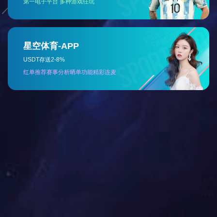
公司传真：0755-29890238
销售热线：0755-29890218【20线】
公司地址：深圳市光明区公明街道上村社区元山工业区B区30
栋
公司新闻
当前位置：
首页
>>
新闻动态
>>
公司新闻
倍速链组装线、隔音房专业制造厂商！
倍速链组装线、隔音房专业制造厂商！