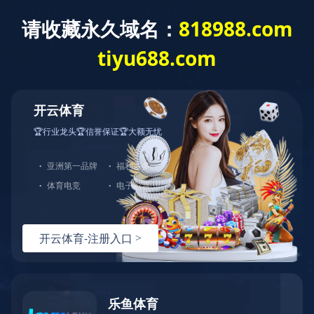
您好，欢迎光临领先机械官网！
联系领先
|
网站地图
全国业务咨询电话
13823677459
华体会-HTH官方网站
整厂自动化输送设备
整厂自动化涂装设备
成功案例
服务支持
新闻动态
加入我们
关于领先